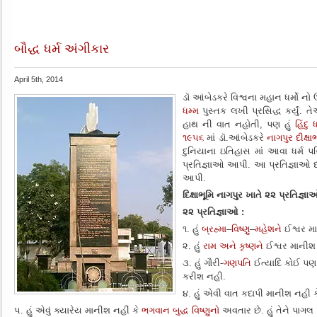
બૌદ્ધ ધર્મ અંગીકાર
April 5th, 2014
ડૉ આંબેડકરે વિશ્વના મહાન ધર્મો નો
ધમ્મ
પુસ્તક લખી પ્રસિદ્ધ કર્યું. ત
હાથ ની વાત નહોતી, પણ હું
હિંદુ ધ
૧૯૫૬
માં ડૉ.આંબેડકરે
નાગપુર
દીક્ષા
દુનિયાના ઇતિહાસ માં આવા ધર્મ 
પ્રતિજ્ઞાઓ આપી. આ પ્રતિજ્ઞાઓ દલ
આપી.
દિક્ષાભૂમિ નાગપુર ખાતે ૨૨ પ્રતિજ્ઞ
૨૨ પ્રતિજ્ઞાઓ
:
૧. હું
બ્રહ્મા
–
વિષ્ણુ
–
મહેશને
ઈશ્વર મ
૨. હું
રામ અને
કૃષ્ણને
ઈશ્વર માનીશ
૩. હું ગૌરી-
ગણપતિ
ઈત્યાદિ કોઈ પ
કરીશ નહી.
૪. હું એવી વાત કદાપી માનીશ નહી ક
૫. હું એવું ક્યારેય માનીશ નહીં કે
ભગવાન બુદ્ધ
વિષ્ણુનો
અવતાર છે. હું તેને પાગ