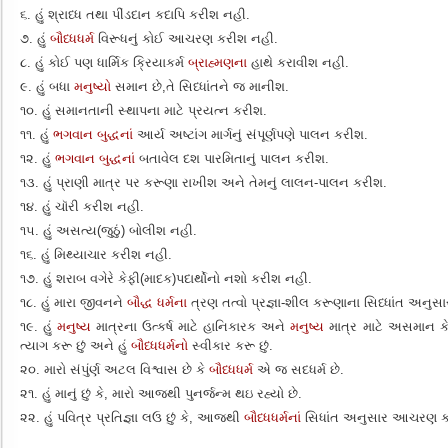
૬. હું શ્રાધ્ધ તથા પીંડદાન કદાપિ કરીશ નહી.
૭. હું
બૌધ્ધધર્મ
વિરૂધનું કોઈ આચરણ કરીશ નહી.
૮. હું કોઈ પણ ધાર્મિક ક્રિયાકર્મ
બ્રાહ્મણના
હાથે કરાવીશ નહી.
૯. હું બધા
મનુષ્યો
સમાન છે,તે સિધ્ધાંતને જ માનીશ.
૧૦. હું સમાનતાની સ્થાપના માટે પ્રયત્ન કરીશ.
૧૧. હું
ભગવાન બુદ્ધનાં
આર્ય અષ્ટાંગ માર્ગનું સંપૂર્ણપણે પાલન કરીશ.
૧૨. હું
ભગવાન બુદ્ધનાં
બતાવેલ દશ પારમિતાનું પાલન કરીશ.
૧૩. હું પ્રાણી માત્ર પર કરૂણા રાખીશ અને તેમનું લાલન-પાલન કરીશ.
૧૪. હું ચૉરી કરીશ નહી.
૧૫. હું અસત્ય(જુઠું) બોલીશ નહી.
૧૬. હું મિથ્યાચાર કરીશ નહી.
૧૭. હું શરાબ વગેરે કેફી(માદક)પદાર્થોનો નશો કરીશ નહી.
૧૮. હું મારા જીવનને
બૌદ્ધ ધર્મના
ત્રણ તત્વો પ્રજ્ઞા-શીલ કરૂણાના સિધ્ધાંત અનુસ
૧૯. હું
મનુષ્ય
માત્રના ઉત્કર્ષ માટે હાનિકારક અને
મનુષ્ય
માત્ર માટે અસમાન કે
ત્યાગ કરૂ છું અને હું
બૌધ્ધધર્મનો
સ્વીકાર કરૂ છું.
૨૦. મારો સંપુંર્ણ અટલ વિશ્વાસ છે કે
બૌધ્ધધર્મ
એ જ સદધર્મ છે.
૨૧. હું માનું છું કે, મારો આજથી પુનર્જન્મ થઇ રહ્યો છે.
૨૨. હું પવિત્ર પ્રતિજ્ઞા લઉ છું કે, આજથી
બૌધ્ધધર્મનાં
સિધાંત અનુસાર આચરણ ક