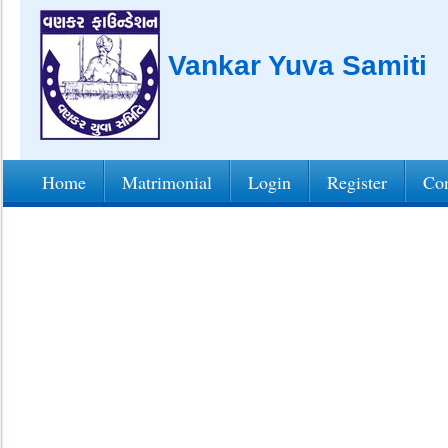
Vankar Yuva Samiti
Home
Matrimonial
Login
Register
Con