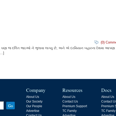
(0) Comm
 ઘણા જ દલિત ભાઇઓ ને ભુલાવા લાગ્યુ છે, અને એ દરમિયાન બહારના દેશમા આપણા
[…]
Company
Resources
Docs
About Us
About Us
About Us
Our Society
Contact Us
Contact U
Our People
Premium Support
Premium S
Advertise
TC Family
TC Family
Contact Us
Advertise
Advertise