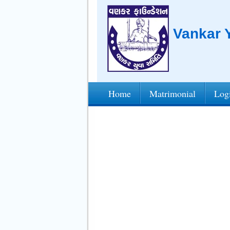
Vankar Y
Home
Matrimonial
Log