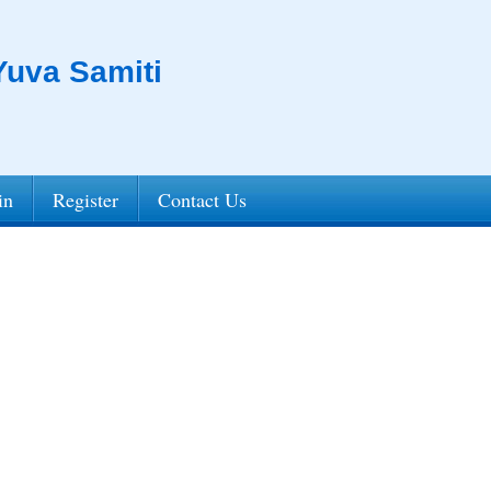
uva Samiti
in
Register
Contact Us