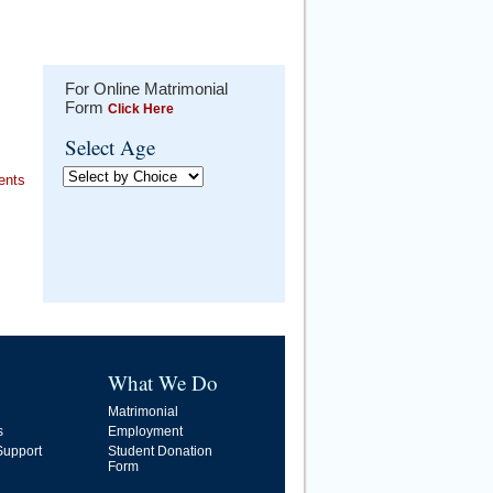
For Online Matrimonial
Form
Click Here
Select Age
ents
What We Do
Matrimonial
s
Employment
upport
Student Donation
Form