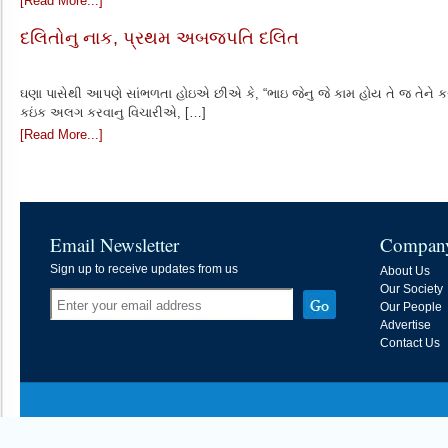
[Read More...]
દલિતોનુ નાક, પ્રથમ અબજપતિ દલિત
ઘણા પાસેથી આપણે સાંભળતા હોઇએ છીએ કે, “ભાઇ જેનુ જે કામ હોય તે જ તેને
કઇંક અલગ કરવાનુ વિચારીએ, […]
[Read More...]
Email Newsletter
Compan
Sign up to receive updates from us
About Us
Our Society
Our People
Advertise
Contact Us