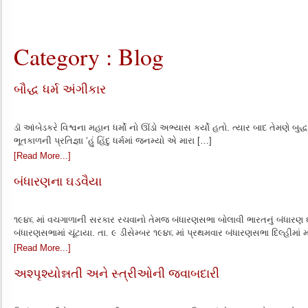
Category : Blog
બૌદ્ધ ધર્મ અંગીકાર
ડૉ આંબેડકરે વિશ્વના મહાન ધર્મો નો ઊંડો અભ્યાસ કર્યો હતો. ત્યાર બાદ તેમણે બુદ્
ભૂતકાળની પ્રતિજ્ઞા ‘હું હિંદુ ધર્મમાં જનમ્યો એ મારા […]
[Read More...]
બંધારણના ઘડવૈયા
૧૯૪૬ માં વચગાળાની સરકાર રચવાનો તેમજ બંધારણસભા બોલાવી ભારતનું બંધારણ ઘ
બંધારણસભામાં ચૂંટાયા. તા. ૯ ડીસેમ્બર ૧૯૪૬ માં પ્રથમવાર બંધારણસભા દિલ્હીમાં 
[Read More...]
અશ્પૃશ્યોન્નતી અને સ્ત્રીઓની જવાબદારી