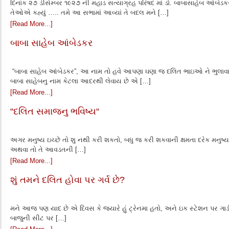
દિનાંક ૨૭ ડીસેમ્બર ૧૯૨૭ ની મહાડ સત્યાગ્રહ પરિષદ માં ડો. બાબાસાહેબ આંબેડકરનું
તેઓએ કહ્યું ….. તમે આ સભામાં આવ્યાં તે બદલ મને […]
[Read More...]
બાબા સાહેબ આંબેડકર
“બાબા સાહેબ આંબેડકર”, આ નામ તો હવે આપણા ઘણા જ દલિત ભાઇઓ ને ભુલાવા
બાબા સાહેબનુ નામ કેટલા આદરથી લેવાય છે એ […]
[Read More...]
“દલિત સમાજનુ ભવિષ્ય“
અગર મનુષ્ય ઇચ્છે તો શુ નથી કરી શકતો, બધુ જ કરી શકવાની ક્ષમતા દરેક મનુષ્ય
અથવા તો તે આવડતની […]
[Read More...]
શું તમને દલિત હોવા પર ગર્વ છે?
મને આજ પણ યાદ છે એ દિવસ કે જ્યારે હું ટ્રેનમા હતો, અને ઇક સ્ટેશન પર ગાડ
બાજુની સીટ પર […]