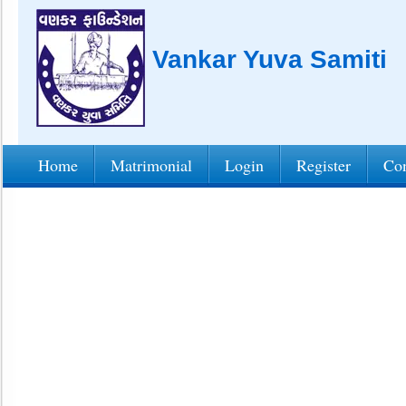
Vankar Yuva Samiti
Home
Matrimonial
Login
Register
Con